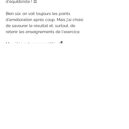
d'équilibriste ! ⚖️
Bien sûr, on voit toujours les points 
d’amélioration après coup. Mais j'ai choisi 
de savourer le résultat et, surtout, de 
retenir les enseignements de l'exercice.
Ma vidéo est en compétition🗳️
Si mon approche vous parle (ou si vous 
voulez me voir pitcher en direct et sous 
pression au Palais des Congrès 
d'Issoudun 😱), votez pour la vidéo n°25 !
les votes sont clôturés... et je suis en 
FINALE !!!
Previous
Next