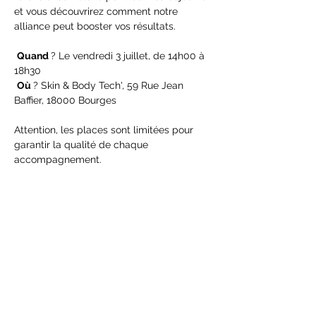
et vous découvrirez comment notre 
alliance peut booster vos résultats.
Quand 
? Le vendredi 3 juillet, de 14h00 à 
18h30
Où 
? Skin & Body Tech', 59 Rue Jean 
Baffier, 18000 Bourges
Attention, les places sont limitées pour 
garantir la qualité de chaque 
accompagnement.
Pour réserver votre créneau de 30 
minutes gratuit avec chacune d'entre 
nous, contactez-nous :
· Florence Barnaud (Hypno-nutritionniste) : 
prenez votre rendez-vous en ligne : 
https://user.clicrdv.com/florence-
barnaud?
intervention_ids%5b%5d=5309277
· Marylène (Skin & Body Tech’) : 06 11 53 91 